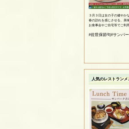
３月３日は女の子の健やか
春の訪れを感じさせる、美
お食事会やご自宅等でご利
#佐世保節句#サンパ
人気のレストランメ