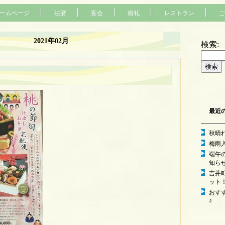
ームページ
法宴
宴会
婚礼
レストラン
ご
2021年02月
検索:
最近
秋晴
梅雨
端午
知ら
吉井
ット
おす
♪