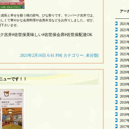
アー
な成長と幸せを願う桃の節句、ひな祭りです。サンパーク吉井では、
味しくて華やかな会席料理や会席弁当などをお作りしました。ぜひ、
2021
用下さいませ。
2021
ーク吉井#佐世保美味しい#佐世保会席#佐世保配達OK
2021
2021
2021
2021
2021年2月16日 6:41 PM| カテゴリー: 未分類|
2020
2020
2020
2020
ニューです！！
2020
2019
2019
2018
2018
2018
2017
2017