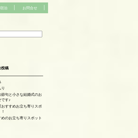
宿泊
お問合せ
の投稿
れ
入り
の節句と小さな結婚式のお
せです♪
町おすすめお立ち寄りスポ
！！
すめのお立ち寄りスポット